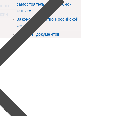
самостоятельной судебной
неры
защите
нсии
Законодательство Российской
Федерации
Образцы документов