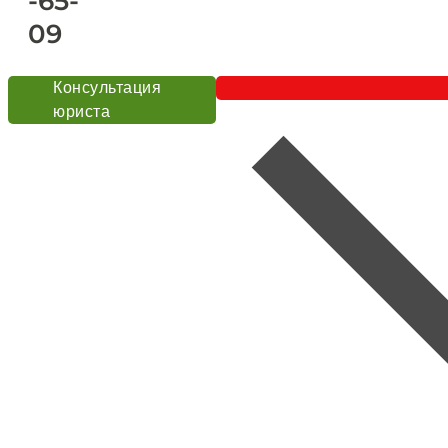
-65-
09
Консультация
юриста