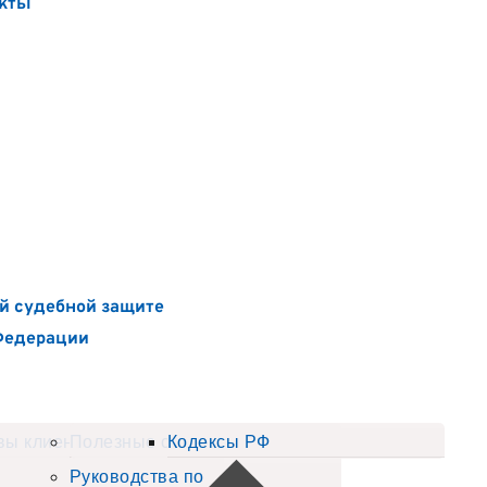
кты
й судебной защите
Федерации
вы клиентов
Полезные статьи
Кодексы РФ
Руководства по