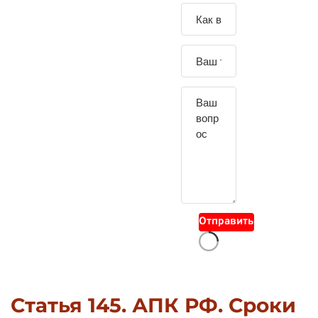
Зада
йте
свой
вопр
ос
Отправить
Статья 145. АПК РФ. Сроки