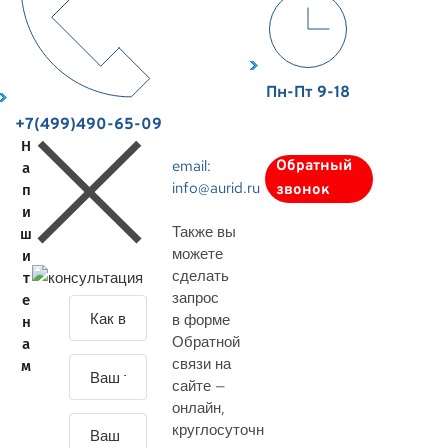
Пн-Пт 9-18
+7(499)490-65-09
Н
email:
Обратный
а
info@aurid.ru
п
звонок
и
Также вы
ш
можете
и
сделать
т
запрос
е
З
в форме
н
а
Обратной
а
д
связи на
м
а
сайте —
й
онлайн
,
т
круглосуточн