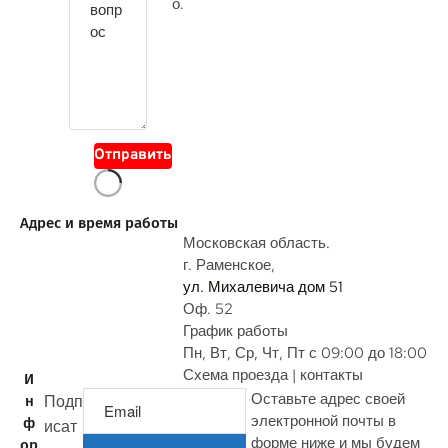
е
о.
с
в
о
й
в
о
Отправить
п
р
о
Адрес и время работы
с
Московская область.
г. Раменское,
ул. Михалевича дом 51
Оф. 52
График работы
Пн, Вт, Ср, Чт, Пт с 09:00 до 18:00
Схема проезда | контакты
И
Оставьте адрес своей
Подп
н
электронной почты в
ф
исат
форме ниже и мы будем
ор