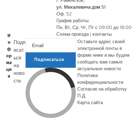
г. Раменское,
ул. Михалевича дом 51
Оф. 52
График работы
Пн, Вт, Ср, Чт, Пт с 09:00 до 18:00
Схема проезда | контакты
И
Оставьте адрес своей
Подп
н
электронной почты в
ф
исат
форме ниже и мы будем
ор
ься
Подписаться
сообщать вам самые
ма
на
актуальные новости
ци
ново
Политика
я
сти
конфиденциальности
Согласие на обработку
П.Д.
Карта сайта