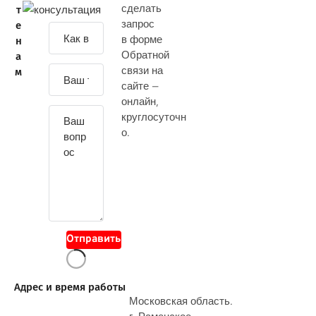
сделать
т
запрос
е
З
в форме
н
а
Обратной
а
д
связи на
м
а
сайте —
й
онлайн
,
т
круглосуточн
е
о.
с
в
о
й
в
о
Отправить
п
р
о
Адрес и время работы
с
Московская область.