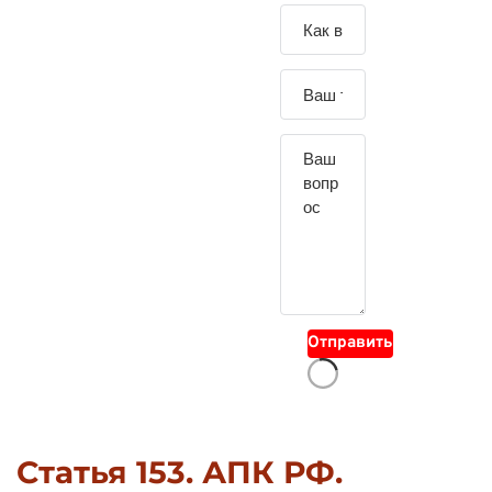
Зада
йте
свой
вопр
ос
Отправить
Статья 153. АПК РФ.