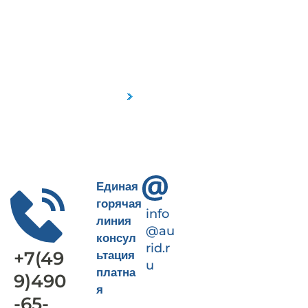
Пн-Пт 9-18
+7(499)490-65-09
Единая
горячая
info
линия
@au
консул
rid.r
+7(49
ьтация
u
платна
9)490
я
-65-