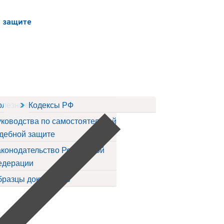
й защите
ов
олезные статьи
Кодексы РФ
ководства по самостоятельной
дебной защите
конодательство Российской
едерации
бразцы документов