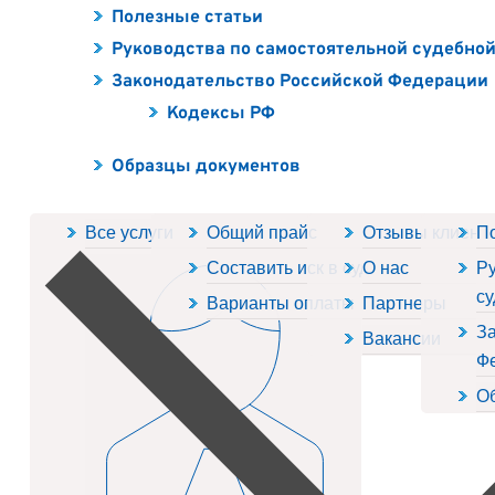
Полезные статьи
Руководства по самостоятельной судебно
Законодательство Российской Федерации
Кодексы РФ
Образцы документов
Все услуги
Общий прайс
Отзывы клиент
П
Составить иск в суд
О нас
Ру
су
Варианты оплаты
Партнеры
За
Вакансии
Ф
О