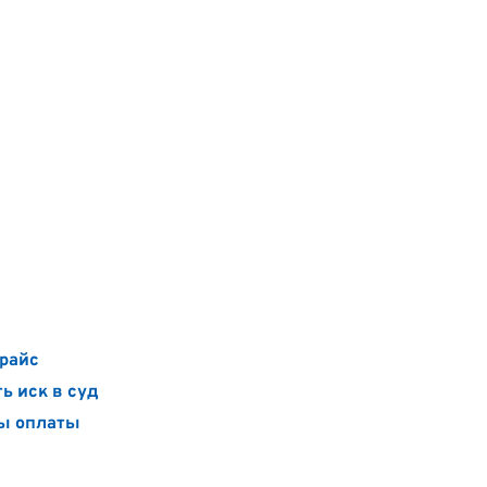
райс
ь иск в суд
ы оплаты