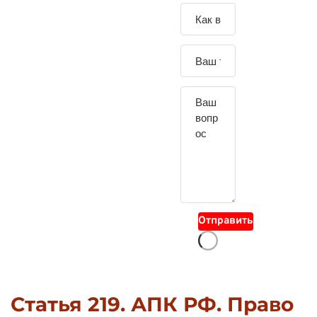
Зада
йте
свой
вопр
ос
Отправить
Статья 219. АПК РФ. Право