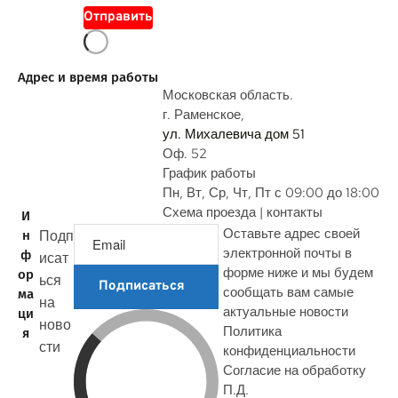
о
Отправить
п
р
о
Адрес и время работы
с
Московская область.
г. Раменское,
ул. Михалевича дом 51
Оф. 52
График работы
Пн, Вт, Ср, Чт, Пт с 09:00 до 18:00
Схема проезда | контакты
И
Оставьте адрес своей
Подп
н
электронной почты в
ф
исат
форме ниже и мы будем
ор
ься
Подписаться
сообщать вам самые
ма
на
актуальные новости
ци
ново
Политика
я
сти
конфиденциальности
Согласие на обработку
П.Д.