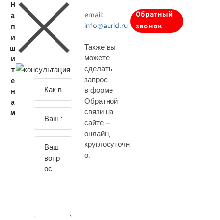
Н
email:
Обратный
а
info@aurid.ru
п
звонок
и
Также вы
ш
можете
и
сделать
т
запрос
е
З
в форме
н
а
Обратной
а
д
связи на
м
а
сайте —
й
онлайн
,
т
круглосуточн
е
о.
с
в
о
й
в