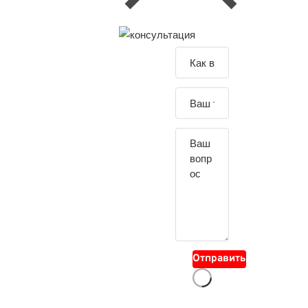
Зада
йте
свой
вопр
ос
Отправить