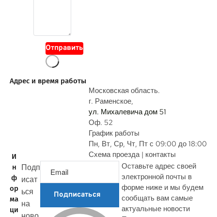
о
й
в
о
Отправить
п
р
о
Адрес и время работы
с
Московская область.
г. Раменское,
ул. Михалевича дом 51
Оф. 52
График работы
Пн, Вт, Ср, Чт, Пт с 09:00 до 18:00
Схема проезда | контакты
И
Оставьте адрес своей
Подп
н
электронной почты в
ф
исат
форме ниже и мы будем
ор
ься
Подписаться
сообщать вам самые
ма
на
актуальные новости
ци
ново