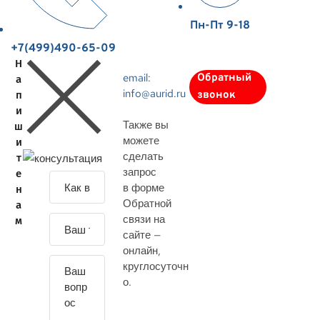
Пн-Пт 9-18
+7(499)490-65-09
Н
email:
Обратный
а
info@aurid.ru
п
звонок
и
Также вы
ш
можете
и
сделать
т
запрос
е
З
в форме
н
а
Обратной
а
д
связи на
м
а
сайте —
й
онлайн
,
т
круглосуточн
е
о.
с
в