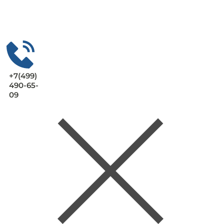
+7(499)
490-65-
09
Заказать
консультац
ию