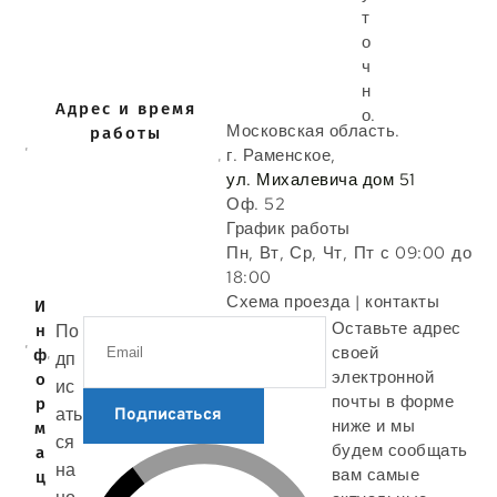
т
о
ч
н
Адрес и время
о.
Московская область.
работы
г. Раменское,
ул. Михалевича дом 51
Оф. 52
График работы
Пн, Вт, Ср, Чт, Пт с 09:00 до
18:00
Схема проезда | контакты
И
Оставьте адрес
По
н
своей
ф
дп
электронной
о
ис
почты в форме
р
ать
Подписаться
ниже и мы
м
ся
будем сообщать
а
на
вам самые
ц
но