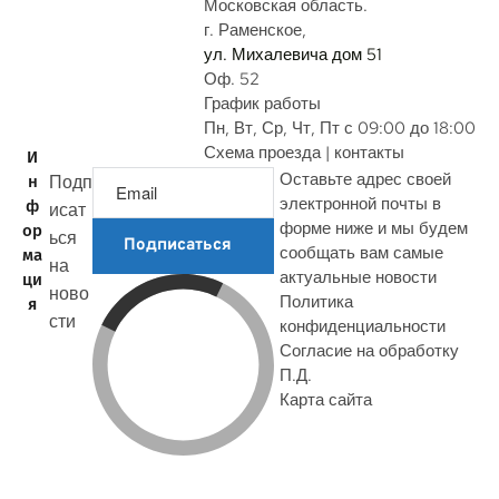
с
Московская область.
г. Раменское,
ул. Михалевича дом 51
Оф. 52
График работы
Пн, Вт, Ср, Чт, Пт с 09:00 до 18:00
Схема проезда | контакты
И
Оставьте адрес своей
Подп
н
электронной почты в
ф
исат
форме ниже и мы будем
ор
ься
Подписаться
сообщать вам самые
ма
на
актуальные новости
ци
ново
Политика
я
сти
конфиденциальности
Согласие на обработку
П.Д.
Карта сайта