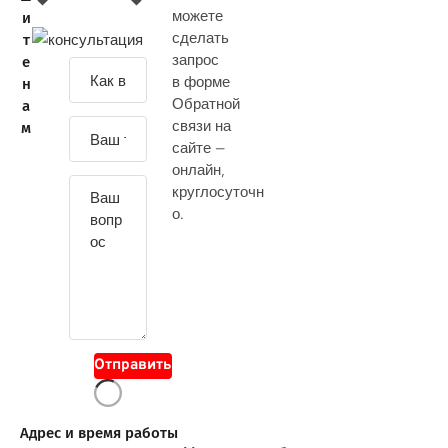
можете
и
сделать
т
запрос
е
З
в форме
н
а
Обратной
а
д
связи на
м
а
сайте —
й
онлайн
,
т
круглосуточн
е
о.
с
в
о
й
в
о
Отправить
п
р
о
Адрес и время работы