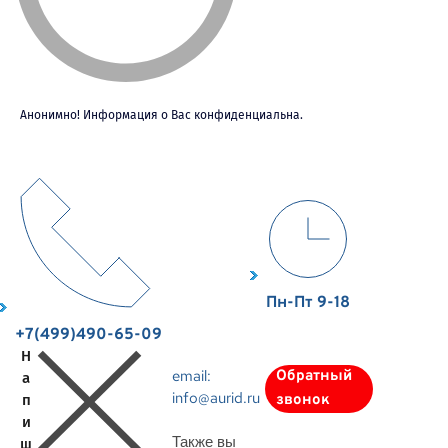
Анонимно! Информация о Вас конфиденциальна.
Пн-Пт 9-18
+7(499)490-65-09
Н
email:
Обратный
а
info@aurid.ru
п
звонок
и
Также вы
ш