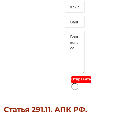
Зада
йте
свой
вопр
ос
Отправить
Статья 291.11. АПК РФ.