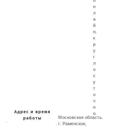
о
н
л
а
й
н
,
к
р
у
г
л
о
с
у
т
о
ч
н
Адрес и время
о.
Московская область.
работы
г. Раменское,