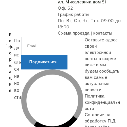
ул. Михалевича дом 51
Оф. 52
График работы
Пн, Вт, Ср, Чт, Пт с 09:00 до
18:00
Схема проезда | контакты
И
Оставьте адрес
По
н
своей
ф
дп
электронной
о
ис
почты в форме
р
ать
Подписаться
ниже и мы
м
ся
будем сообщать
а
на
вам самые
ц
но
актуальные
и
новости
во
я
Политика
сти
конфиденциальн
ости
Согласие на
обработку П.Д.