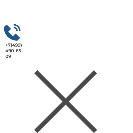
+7(499)
490-65-
09
Заказать
консультац
ию