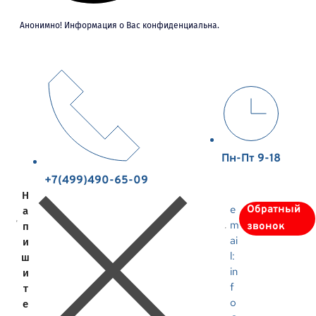
Анонимно! Информация о Вас конфиденциальна.
Пн-Пт 9-18
+7(499)490-65-09
Н
e
Обратный
а
m
п
звонок
ai
и
l:
ш
in
и
f
т
o
е