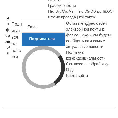
График работы
Пн, Вт, Ср, Чт, Пт с 09:00 до 18:00
Схема проезда | контакты
И
Оставьте адрес своей
Подп
н
электронной почты в
ф
исат
форме ниже и мы будем
ор
ься
Подписаться
сообщать вам самые
ма
на
актуальные новости
ци
ново
Политика
я
сти
конфиденциальности
Согласие на обработку
П.Д.
Карта сайта