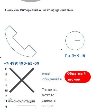
Анонимно! Информация о Вас конфиденциальна.
Пн-Пт 9-18
+7(499)490-65-09
Н
email:
Обратный
а
info@aurid.ru
п
звонок
и
Также вы
ш
можете
и
сделать
т
запрос
е
З