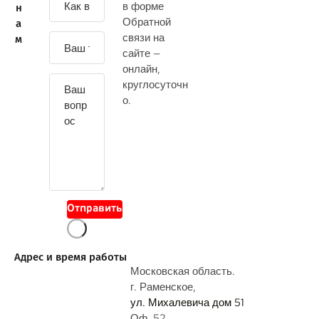
в форме
н
а
Обратной
а
д
связи на
м
а
сайте —
й
онлайн
,
т
круглосуточн
е
о.
с
в
о
й
в
о
Отправить
п
р
о
Адрес и время работы
с
Московская область.
г. Раменское,
ул. Михалевича дом 51
Оф. 52