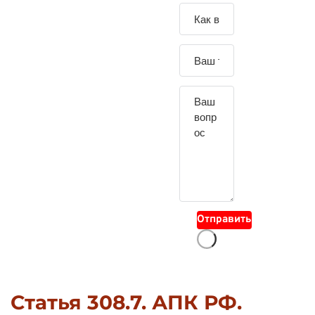
Зада
йте
свой
вопр
ос
Отправить
Статья 308.7. АПК РФ.