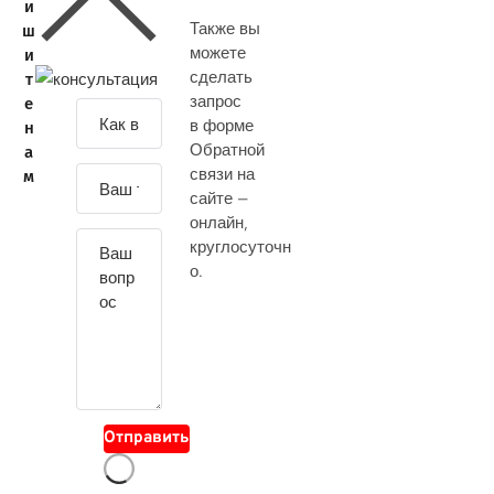
и
Также вы
ш
можете
и
сделать
т
запрос
е
З
в форме
н
а
Обратной
а
д
связи на
м
а
сайте —
й
онлайн
,
т
круглосуточн
е
о.
с
в
о
й
в
о
Отправить
п
р