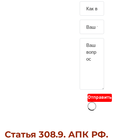
Зада
йте
свой
вопр
ос
Отправить
Статья 308.9. АПК РФ.