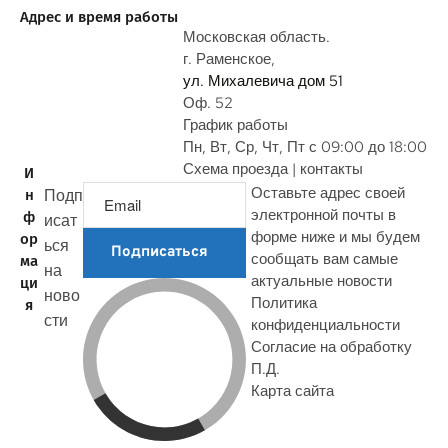
о
Адрес и время работы
с
Московская область.
г. Раменское,
ул. Михалевича дом 51
Оф. 52
График работы
Пн, Вт, Ср, Чт, Пт с 09:00 до 18:00
Схема проезда | контакты
И
Оставьте адрес своей
Подп
н
электронной почты в
ф
исат
форме ниже и мы будем
ор
ься
Подписаться
сообщать вам самые
ма
на
актуальные новости
ци
ново
Политика
я
сти
конфиденциальности
Согласие на обработку
П.Д.
Карта сайта