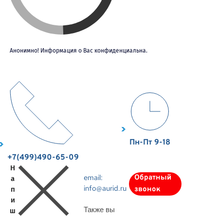
Анонимно! Информация о Вас конфиденциальна.
Пн-Пт 9-18
+7(499)490-65-09
Н
email:
Обратный
а
info@aurid.ru
п
звонок
и
Также вы
ш