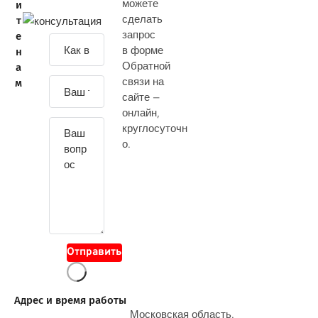
можете
и
сделать
т
запрос
е
З
в форме
н
а
Обратной
а
д
связи на
м
а
сайте —
й
онлайн
,
т
круглосуточн
е
о.
с
в
о
й
в
о
Отправить
п
р
о
Адрес и время работы
с
Московская область.