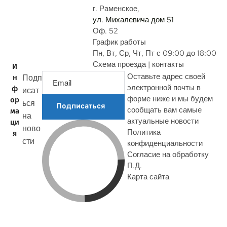
г. Раменское,
ул. Михалевича дом 51
Оф. 52
График работы
Пн, Вт, Ср, Чт, Пт с 09:00 до 18:00
Схема проезда | контакты
И
Оставьте адрес своей
Подп
н
электронной почты в
ф
исат
форме ниже и мы будем
ор
ься
Подписаться
сообщать вам самые
ма
на
актуальные новости
ци
ново
Политика
я
сти
конфиденциальности
Согласие на обработку
П.Д.
Карта сайта