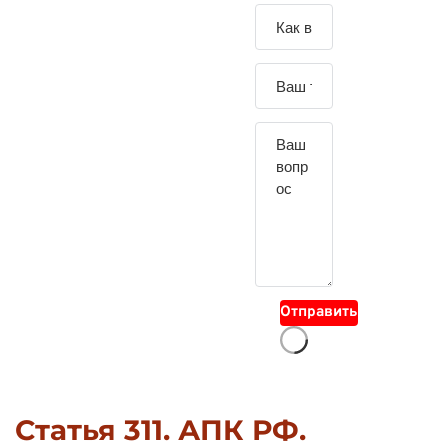
Зада
йте
свой
вопр
ос
Отправить
Статья 311. АПК РФ.