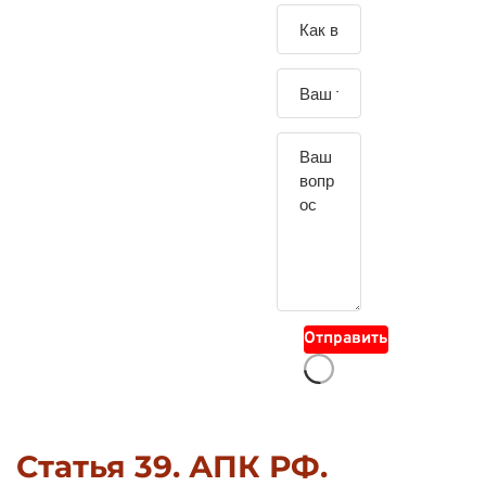
Зада
йте
свой
вопр
ос
Отправить
Статья 39. АПК РФ.