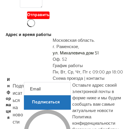
в
о
Отправить
п
р
о
Адрес и время работы
с
Московская область.
г. Раменское,
ул. Михалевича дом 51
Оф. 52
График работы
Пн, Вт, Ср, Чт, Пт с 09:00 до 18:00
Схема проезда | контакты
И
Оставьте адрес своей
Подп
н
электронной почты в
ф
исат
форме ниже и мы будем
ор
ься
Подписаться
сообщать вам самые
ма
на
актуальные новости
ци
ново
Политика
я
сти
конфиденциальности