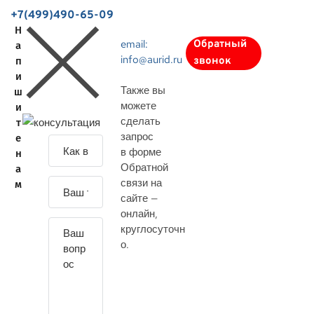
+7(499)490-65-09
Н
email:
Обратный
а
info@aurid.ru
п
звонок
и
Также вы
ш
можете
и
сделать
т
запрос
е
З
в форме
н
а
Обратной
а
д
связи на
м
а
сайте —
й
онлайн
,
т
круглосуточн
е
о.
с
в
о
й