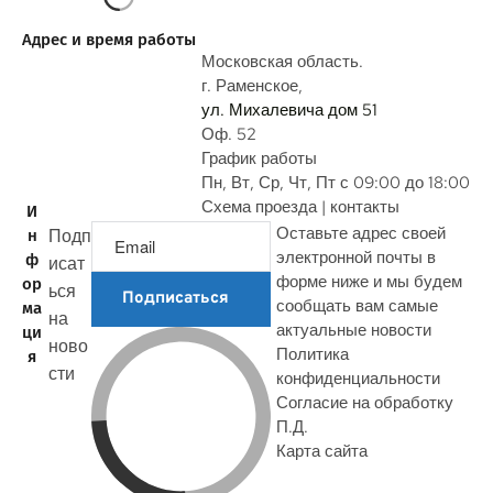
р
о
Адрес и время работы
с
Московская область.
г. Раменское,
ул. Михалевича дом 51
Оф. 52
График работы
Пн, Вт, Ср, Чт, Пт с 09:00 до 18:00
Схема проезда | контакты
И
Оставьте адрес своей
Подп
н
электронной почты в
ф
исат
форме ниже и мы будем
ор
ься
Подписаться
сообщать вам самые
ма
на
актуальные новости
ци
ново
Политика
я
сти
конфиденциальности
Согласие на обработку
П.Д.
Карта сайта