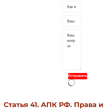
Зада
йте
свой
вопр
ос
Отправить
Статья 41. АПК РФ. Права и