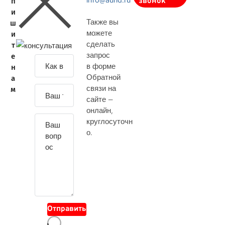
info@aurid.ru
п
звонок
и
Также вы
ш
можете
и
сделать
т
запрос
е
З
в форме
н
а
Обратной
а
д
связи на
м
а
сайте —
й
онлайн
,
т
круглосуточн
е
о.
с
в
о
й
в
о
Отправить
п