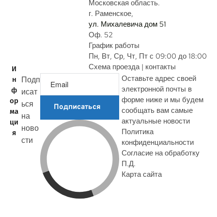
с
Московская область.
г. Раменское,
ул. Михалевича дом 51
Оф. 52
График работы
Пн, Вт, Ср, Чт, Пт с 09:00 до 18:00
Схема проезда | контакты
И
Оставьте адрес своей
Подп
н
электронной почты в
ф
исат
форме ниже и мы будем
ор
ься
Подписаться
сообщать вам самые
ма
на
актуальные новости
ци
ново
Политика
я
сти
конфиденциальности
Согласие на обработку
П.Д.
Карта сайта