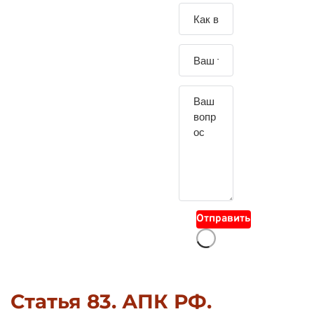
Зада
йте
свой
вопр
ос
Отправить
Статья 83. АПК РФ.