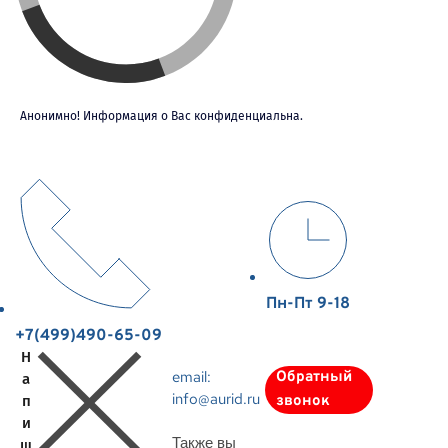
Анонимно! Информация о Вас конфиденциальна.
Пн-Пт 9-18
+7(499)490-65-09
Н
email:
Обратный
а
info@aurid.ru
п
звонок
и
Также вы
ш