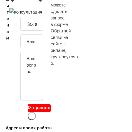
можете
и
сделать
т
запрос
е
З
в форме
н
а
Обратной
а
д
связи на
м
а
сайте —
й
онлайн
,
т
круглосуточн
е
о.
с
в
о
й
в
о
Отправить
п
р
о
Адрес и время работы