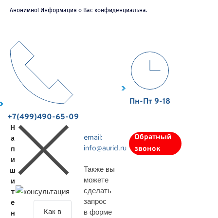
Анонимно! Информация о Вас конфиденциальна.
Пн-Пт 9-18
+7(499)490-65-09
Н
email:
Обратный
а
info@aurid.ru
п
звонок
и
Также вы
ш
можете
и
сделать
т
запрос
е
З
в форме
н
а