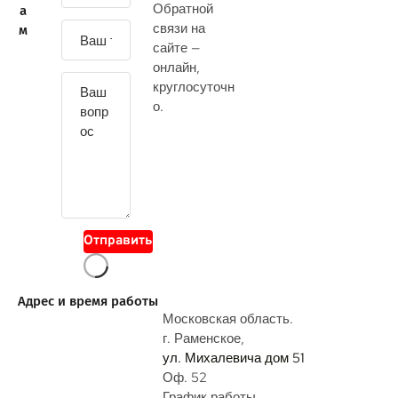
Обратной
а
д
связи на
м
а
сайте —
й
онлайн
,
т
круглосуточн
е
о.
с
в
о
й
в
о
Отправить
п
р
о
Адрес и время работы
с
Московская область.
г. Раменское,
ул. Михалевича дом 51
Оф. 52
График работы