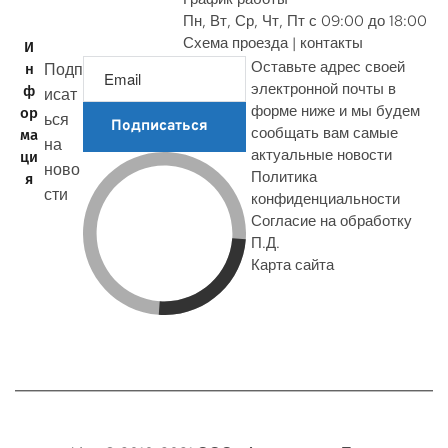
Пн, Вт, Ср, Чт, Пт с 09:00 до 18:00
Схема проезда | контакты
И
Оставьте адрес своей
Подп
н
электронной почты в
ф
исат
форме ниже и мы будем
ор
ься
Подписаться
сообщать вам самые
ма
на
актуальные новости
ци
ново
Политика
я
сти
конфиденциальности
Согласие на обработку
П.Д.
Карта сайта