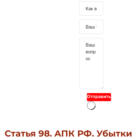
Зада
йте
свой
вопр
ос
Отправить
Статья 98. АПК РФ. Убытки