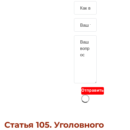
Зада
йте
свой
вопр
ос
Отправить
Статья 105. Уголовного