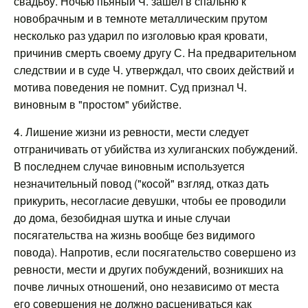
свадьбу. Ночью пьяный Ч. зашел в спальню к
новобрачным и в темноте металлическим прутом
несколько раз ударил по изголовью края кровати,
причинив смерть своему другу С. На предварительном
следствии и в суде Ч. утверждал, что своих действий и
мотива поведения не помнит. Суд признал Ч.
виновным в "простом" убийстве.
4. Лишение жизни из ревности, мести следует
отграничивать от убийства из хулиганских побуждений.
В последнем случае виновным используется
незначительный повод ("косой" взгляд, отказ дать
прикурить, несогласие девушки, чтобы ее проводили
до дома, безобидная шутка и иные случаи
посягательства на жизнь вообще без видимого
повода). Напротив, если посягательство совершено из
ревности, мести и других побуждений, возникших на
почве личных отношений, оно независимо от места
его совершения не должно расцениваться как