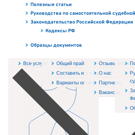
Полезные статьи
Руководства по самостоятельной судебно
Законодательство Российской Федерации
Кодексы РФ
Образцы документов
Все услуги
Общий прайс
Отзывы клиент
П
Составить иск в суд
О нас
Ру
су
Варианты оплаты
Партнеры
За
Вакансии
Ф
О