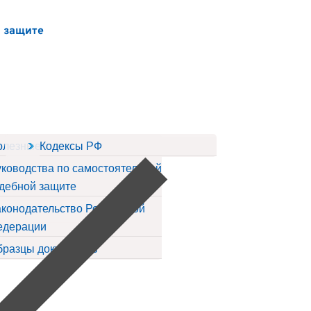
й защите
ов
олезные статьи
Кодексы РФ
ководства по самостоятельной
дебной защите
конодательство Российской
едерации
бразцы документов