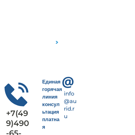
Пн-Пт 9-18
+7(499)490-65-09
Единая
горячая
info
линия
@au
консул
rid.r
+7(49
ьтация
u
платна
9)490
я
-65-