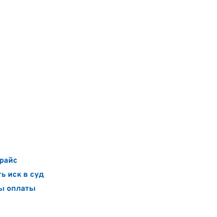
райс
ь иск в суд
ы оплаты