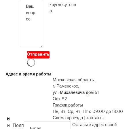
т
круглосуточн
е
о.
с
в
о
й
в
о
Отправить
п
р
о
Адрес и время работы
с
Московская область.
г. Раменское,
ул. Михалевича дом 51
Оф. 52
График работы
Пн, Вт, Ср, Чт, Пт с 09:00 до 18:00
Схема проезда | контакты
И
Оставьте адрес своей
Подп
н