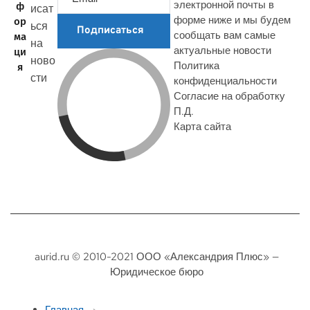
электронной почты в
ф
исат
форме ниже и мы будем
ор
ься
Подписаться
сообщать вам самые
ма
на
актуальные новости
ци
ново
Политика
я
сти
конфиденциальности
Согласие на обработку
П.Д.
Карта сайта
aurid.ru © 2010-2021 ООО «Александрия Плюс» —
Юридическое бюро