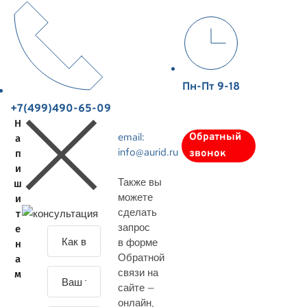
Пн-Пт 9-18
+7(499)490-65-09
Н
email:
Обратный
а
info@aurid.ru
п
звонок
и
Также вы
ш
можете
и
сделать
т
запрос
е
З
в форме
н
а
Обратной
а
д
связи на
м
а
сайте —
й
онлайн
,