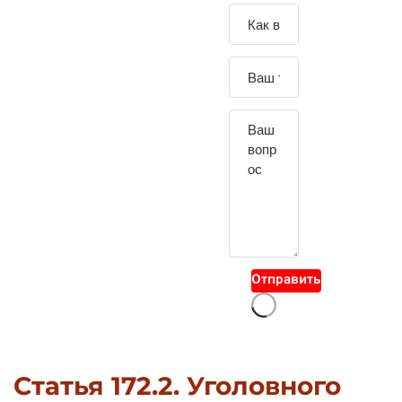
Зада
йте
свой
вопр
ос
Отправить
Статья 172.2. Уголовного