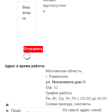
онлайн
,
т
круглосуточн
е
о.
с
в
о
й
в
о
Отправить
п
р
о
Адрес и время работы
с
Московская область.
г. Раменское,
ул. Михалевича дом 51
Оф. 52
График работы
Пн, Вт, Ср, Чт, Пт с 09:00 до 18:00
Схема проезда | контакты
И
Оставьте адрес своей
Подп
н