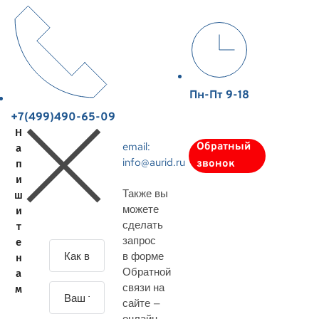
Пн-Пт 9-18
+7(499)490-65-09
Н
email:
Обратный
а
info@aurid.ru
п
звонок
и
Также вы
ш
можете
и
сделать
т
запрос
е
З
в форме
н
а
Обратной
а
д
связи на
м
а
сайте —
й