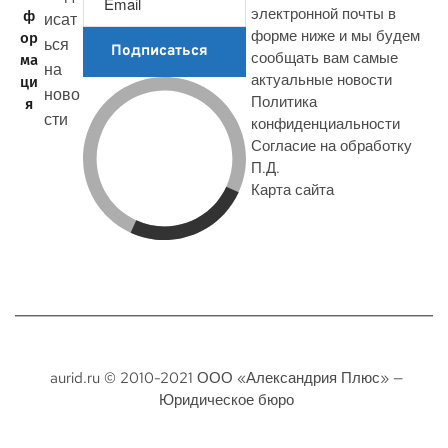
электронной почты в
ф
исат
форме ниже и мы будем
ор
ься
Подписаться
сообщать вам самые
ма
на
актуальные новости
ци
ново
Политика
я
сти
конфиденциальности
Согласие на обработку
П.Д.
Карта сайта
aurid.ru © 2010-2021 ООО «Александрия Плюс» —
Юридическое бюро