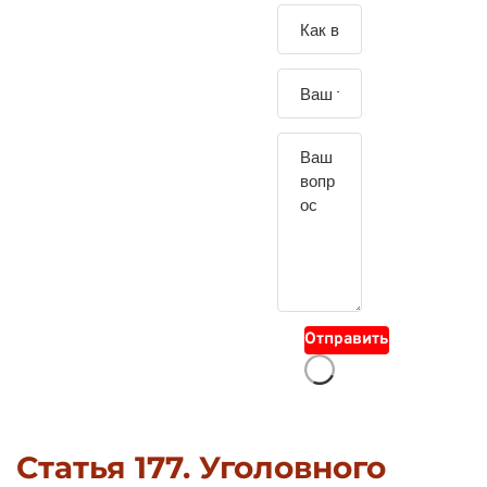
Зада
йте
свой
вопр
ос
Отправить
Статья 177. Уголовного