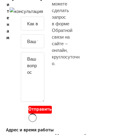
можете
и
сделать
т
запрос
е
З
в форме
н
а
Обратной
а
д
связи на
м
а
сайте —
й
онлайн
,
т
круглосуточн
е
о.
с
в
о
й
в
о
Отправить
п
р
о
Адрес и время работы