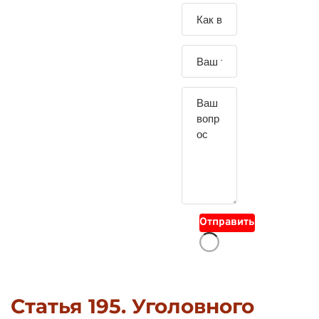
Зада
йте
свой
вопр
ос
Отправить
Статья 195. Уголовного