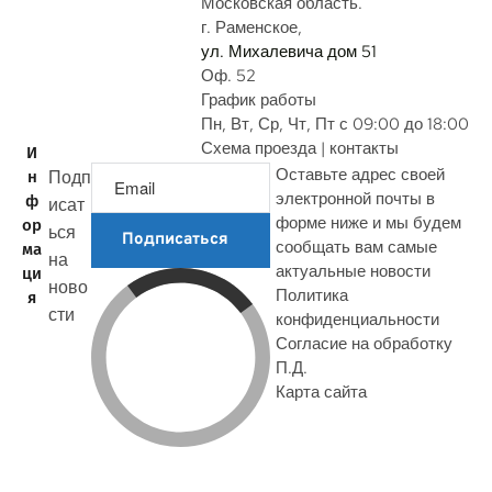
с
Московская область.
г. Раменское,
ул. Михалевича дом 51
Оф. 52
График работы
Пн, Вт, Ср, Чт, Пт с 09:00 до 18:00
Схема проезда | контакты
И
Оставьте адрес своей
Подп
н
электронной почты в
ф
исат
форме ниже и мы будем
ор
ься
Подписаться
сообщать вам самые
ма
на
актуальные новости
ци
ново
Политика
я
сти
конфиденциальности
Согласие на обработку
П.Д.
Карта сайта