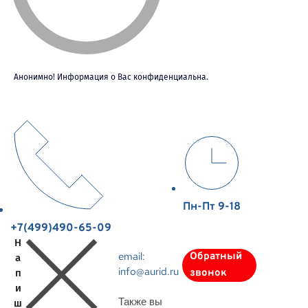
Анонимно! Информация о Вас конфиденциальна.
Пн-Пт 9-18
+7(499)490-65-09
Н
email:
Обратный
а
info@aurid.ru
п
звонок
и
Также вы
ш