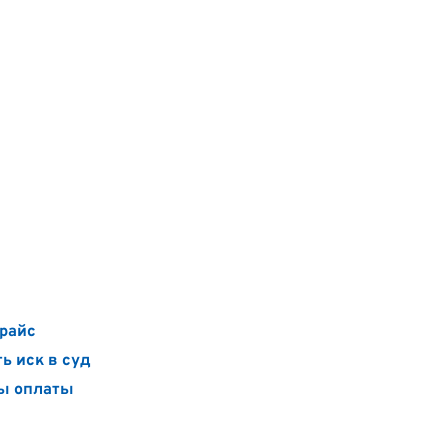
райс
ь иск в суд
ы оплаты