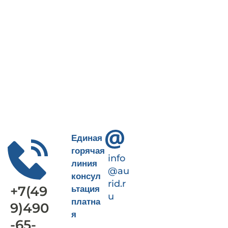
Пн-Пт 9-18
+7(499)490-65-09
Единая
горячая
info
линия
@au
консул
rid.r
+7(49
ьтация
u
платна
9)490
я
-65-