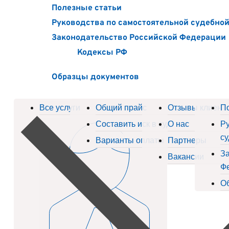
Полезные статьи
Руководства по самостоятельной судебно
Законодательство Российской Федерации
Кодексы РФ
Образцы документов
Все услуги
Общий прайс
Отзывы клиент
П
Составить иск в суд
О нас
Ру
су
Варианты оплаты
Партнеры
За
Вакансии
Ф
О