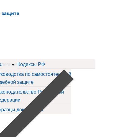
й защите
ов
олезные статьи
Кодексы РФ
ководства по самостоятельной
дебной защите
конодательство Российской
едерации
бразцы документов