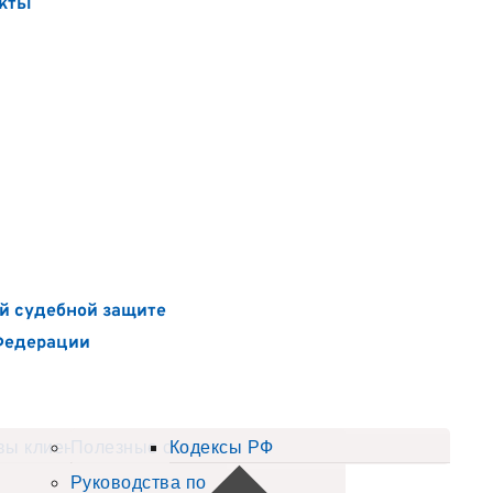
кты
й судебной защите
Федерации
вы клиентов
Полезные статьи
Кодексы РФ
Руководства по