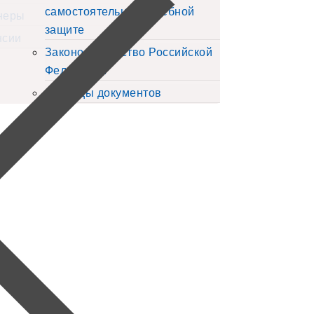
самостоятельной судебной
неры
защите
нсии
Законодательство Российской
Федерации
Образцы документов