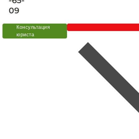
-65-
09
Консультация
юриста