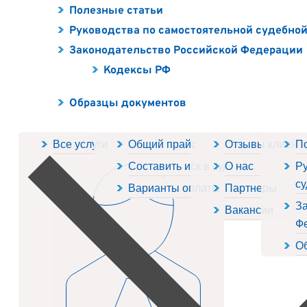
Полезные статьи
Руководства по самостоятельной судебно
Законодательство Российской Федерации
Кодексы РФ
Образцы документов
Все услуги
Общий прайс
Отзывы клиент
П
Составить иск в суд
О нас
Ру
су
Варианты оплаты
Партнеры
За
Вакансии
Ф
О