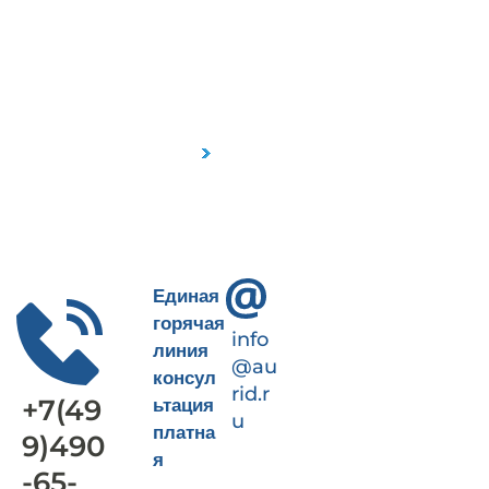
Пн-Пт 9-18
+7(499)490-65-09
Единая
горячая
info
линия
@au
консул
rid.r
+7(49
ьтация
u
платна
9)490
я
-65-