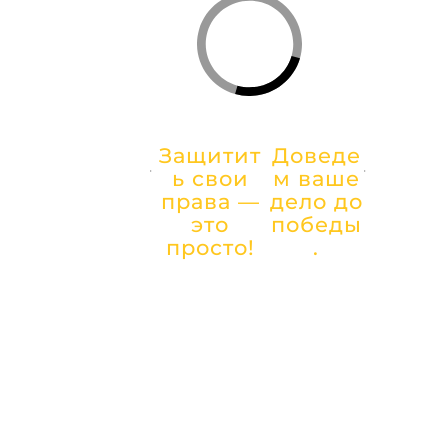
с
Защитит
Доведе
АБОНЕНТСК
ь свои
м ваше
ОЕ
права —
дело до
ЮРИДИЧЕС
это
победы
просто!
.
КОЕ
ОБСЛУЖИВ
АНИЕ