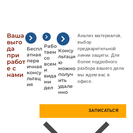
Ваша
Анализ материалов,
выго
выбор
Рабо
да
предварительной
Беспл
Консу
таем
при
атная
линии защиты. Для
льтаци
со
перв
работ
более подробного
ю
всем
ичная
е с
разбора вашего дела
можно
и
консу
нами
получ
мы ждем вас в
вида
льтац
ить
офисе.
ми
ия
удале
дел
нно
Запи
Пол
ЗАПИСАТЬСЯ
шит
учи
есь
те
на
Кон