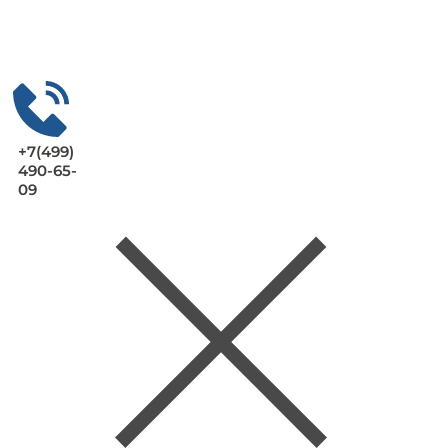
+7(499)
490-65-
09
Заказать
консультац
ию