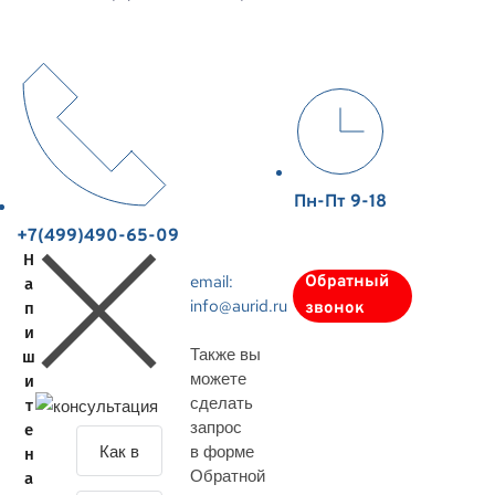
Пн-Пт 9-18
+7(499)490-65-09
Н
email:
Обратный
а
info@aurid.ru
п
звонок
и
Также вы
ш
можете
и
сделать
т
запрос
е
З
в форме
н
а
Обратной
а
д