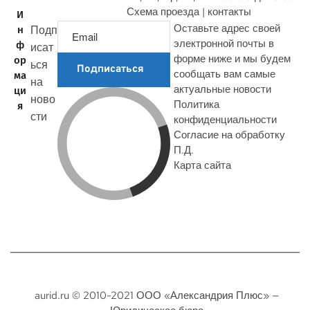
Схема проезда | контакты
И
Оставьте адрес своей
Подп
н
электронной почты в
ф
исат
форме ниже и мы будем
ор
ься
Подписаться
сообщать вам самые
ма
на
актуальные новости
ци
ново
Политика
я
сти
конфиденциальности
Согласие на обработку
П.Д.
Карта сайта
aurid.ru © 2010-2021 ООО «Александрия Плюс» —