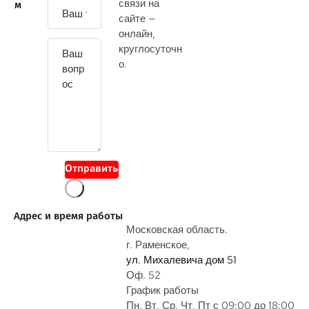
связи на
м
а
сайте —
й
онлайн
,
т
круглосуточн
е
о.
с
в
о
й
в
о
Отправить
п
р
о
Адрес и время работы
с
Московская область.
г. Раменское,
ул. Михалевича дом 51
Оф. 52
График работы
Пн, Вт, Ср, Чт, Пт с 09:00 до 18:00