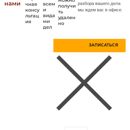
можно
нами
разбора вашего дела
всем
чная
получи
и
мы ждем вас в офисе.
консу
ть
вида
льтац
удален
ми
ия
но
дел
Запиши
Получ
ЗАПИСАТЬСЯ
тесь на
ите
консул
Консу
ьтацию
льтац
прямо
ию по
сейчас
телеф
ону
БЕСП
ЛАТН
О
Отправляя