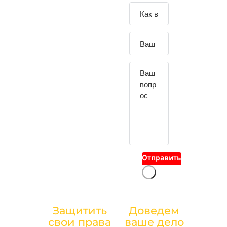
Зада
йте
свой
вопр
ос
Отправить
Защитить
Доведем
БАНКР
свои права
ваше дело