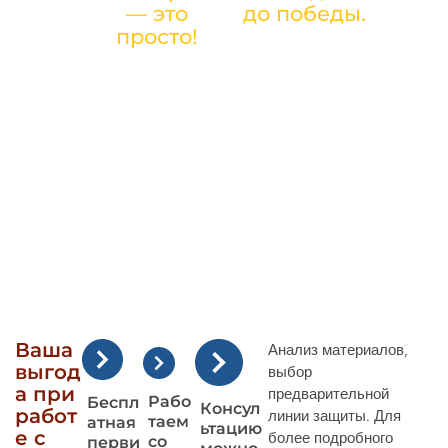
ОТСТВ
— это
до победы.
О ИП
просто!
Ваша
Анализ материалов,
выгод
выбор
а при
предварительной
Рабо
Беспл
Консул
работ
линии защиты. Для
таем
атная
ьтацию
е с
более подробного
со
перви