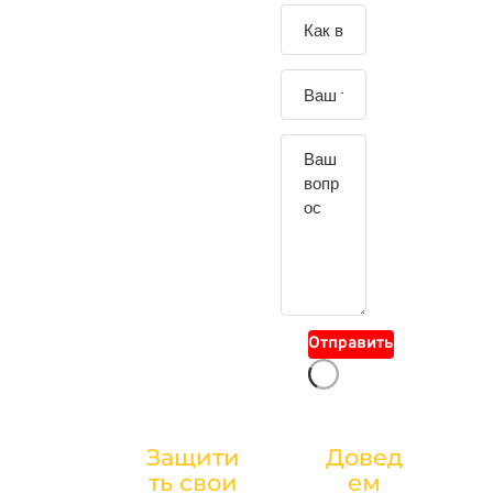
Зада
йте
свой
вопр
ос
Отправить
тел.:
Защити
Довед
ПОМОЩЬ
ть свои
ем
+7(4