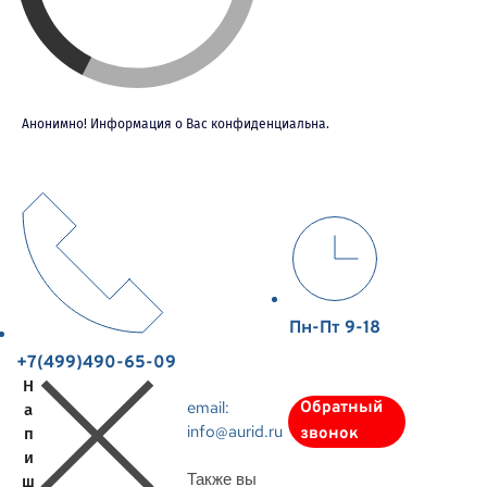
Анонимно! Информация о Вас конфиденциальна.
Пн-Пт 9-18
+7(499)490-65-09
Н
email:
Обратный
а
info@aurid.ru
п
звонок
и
Также вы
ш