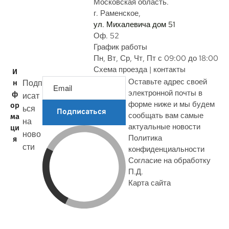
с
Московская область.
г. Раменское,
ул. Михалевича дом 51
Оф. 52
График работы
Пн, Вт, Ср, Чт, Пт с 09:00 до 18:00
Схема проезда | контакты
И
Оставьте адрес своей
Подп
н
электронной почты в
ф
исат
форме ниже и мы будем
ор
ься
Подписаться
сообщать вам самые
ма
на
актуальные новости
ци
ново
Политика
я
сти
конфиденциальности
Согласие на обработку
П.Д.
Карта сайта