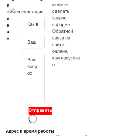
можете
и
сделать
т
запрос
е
З
в форме
н
а
Обратной
а
д
связи на
м
а
сайте —
й
онлайн
,
т
круглосуточн
е
о.
с
в
о
й
в
о
Отправить
п
р
о
Адрес и время работы