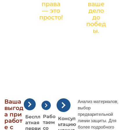
ЮРИСТА
права
ваше
99)4
ПРИ
— это
дело
90-
просто!
до
ПОКУПКЕ
65-
побед
АВТОМОБ
09
ы.
ИЛЯ
Ваша
Анализ материалов,
выгод
выбор
а при
предварительной
Рабо
Беспл
Консул
работ
линии защиты. Для
таем
атная
ьтацию
е с
более подробного
со
перви