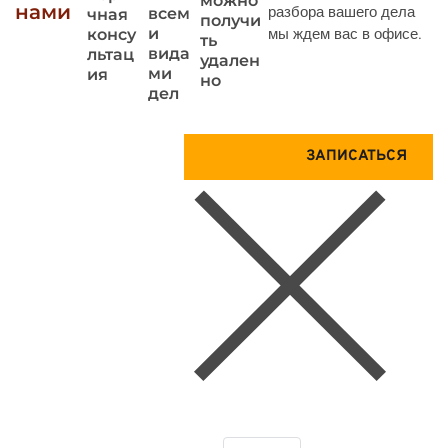
можно
нами
разбора вашего дела
всем
чная
получи
и
мы ждем вас в офисе.
консу
ть
вида
льтац
удален
ми
ия
но
дел
Запиши
Получ
ЗАПИСАТЬСЯ
тесь на
ите
консул
Консу
ьтацию
льтац
прямо
ию по
сейчас
телеф
ону
БЕСП
ЛАТН
О
Отправляя