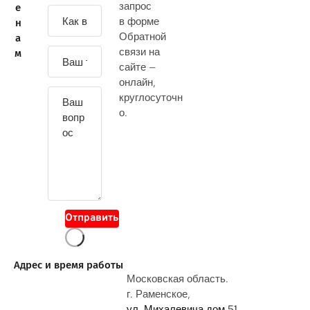
запрос
е
З
в форме
н
а
Обратной
а
д
связи на
м
а
сайте —
й
онлайн
,
т
круглосуточн
е
о.
с
в
о
й
в
о
Отправить
п
р
о
Адрес и время работы
с
Московская область.
г. Раменское,
ул. Михалевича дом 51