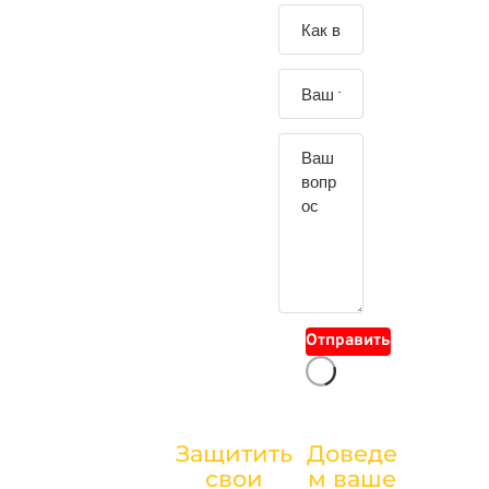
Зада
йте
свой
вопр
ос
Отправить
Защитить
Доведе
КАТЕГОРИЯ —
свои
м ваше