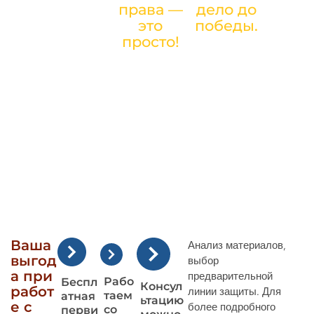
Список услуг
права —
дело до
по
это
победы.
просто!
гражданским
делам
Ваша
Анализ материалов,
выгод
выбор
а при
предварительной
Рабо
Беспл
Консул
работ
линии защиты. Для
таем
атная
ьтацию
е с
более подробного
со
перви