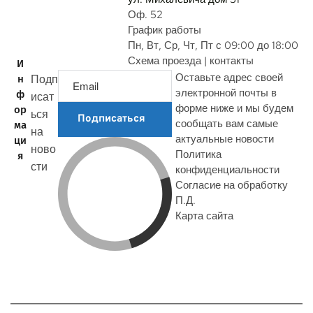
Оф. 52
График работы
Пн, Вт, Ср, Чт, Пт с 09:00 до 18:00
Схема проезда | контакты
И
Оставьте адрес своей
Подп
н
электронной почты в
ф
исат
форме ниже и мы будем
ор
ься
Подписаться
сообщать вам самые
ма
на
актуальные новости
ци
ново
Политика
я
сти
конфиденциальности
Согласие на обработку
П.Д.
Карта сайта