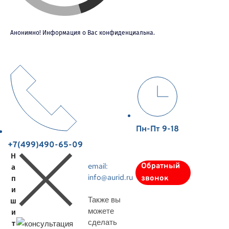
Анонимно! Информация о Вас конфиденциальна.
Пн-Пт 9-18
+7(499)490-65-09
Н
email:
Обратный
а
info@aurid.ru
п
звонок
и
Также вы
ш
можете
и
сделать
т