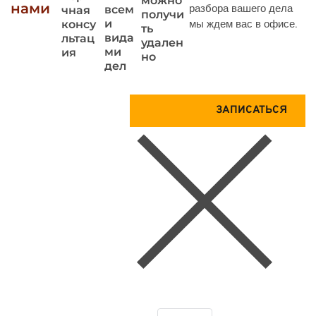
можно
нами
разбора вашего дела
всем
чная
получи
и
мы ждем вас в офисе.
консу
ть
вида
льтац
удален
ми
ия
но
дел
Запиши
Получ
ЗАПИСАТЬСЯ
тесь на
ите
консул
Консу
ьтацию
льтац
прямо
ию по
сейчас
телеф
ону
БЕСП
ЛАТН
О
Отправляя