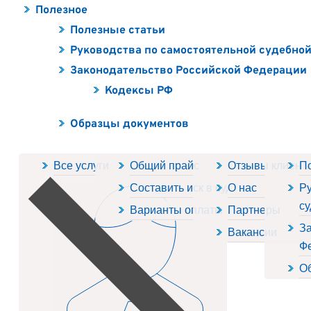
Полезное
Полезные статьи
Руководства по самостоятельной судебно
Законодательство Российской Федерации
Кодексы РФ
Образцы документов
Все услуги
Общий прайс
Отзывы клиент
П
Составить иск в суд
О нас
Ру
су
Варианты оплаты
Партнеры
За
Вакансии
Ф
О