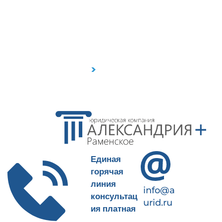
Пн-Пт 9-18
+7(499)490-65-09
Единая
горячая
линия
info@a
консультац
urid.ru
ия платная