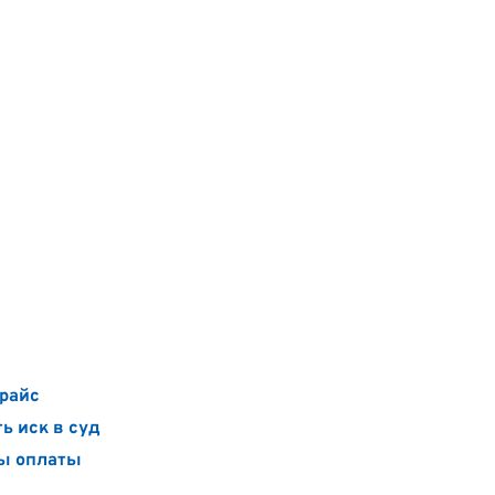
райс
ь иск в суд
ы оплаты