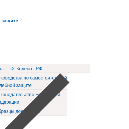
й защите
ов
олезные статьи
Кодексы РФ
ководства по самостоятельной
дебной защите
конодательство Российской
едерации
бразцы документов