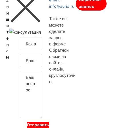
email:
Обратный
а
info@aurid.ru
п
звонок
и
Также вы
ш
можете
и
сделать
т
запрос
е
З
в форме
н
а
Обратной
а
д
связи на
м
а
сайте —
й
онлайн
,
т
круглосуточн
е
о.
с
в
о
й
в
о
Отправить