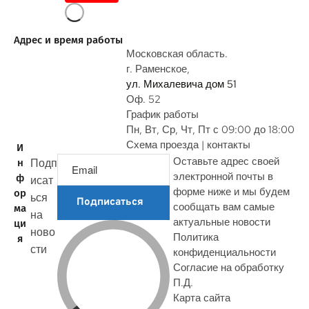
п
р
о
Адрес и время работы
с
Московская область.
г. Раменское,
ул. Михалевича дом 51
Оф. 52
График работы
Пн, Вт, Ср, Чт, Пт с 09:00 до 18:00
Схема проезда | контакты
И
Оставьте адрес своей
Подп
н
электронной почты в
ф
исат
форме ниже и мы будем
ор
ься
Подписаться
сообщать вам самые
ма
на
актуальные новости
ци
ново
Политика
я
сти
конфиденциальности
Согласие на обработку
П.Д.
Карта сайта