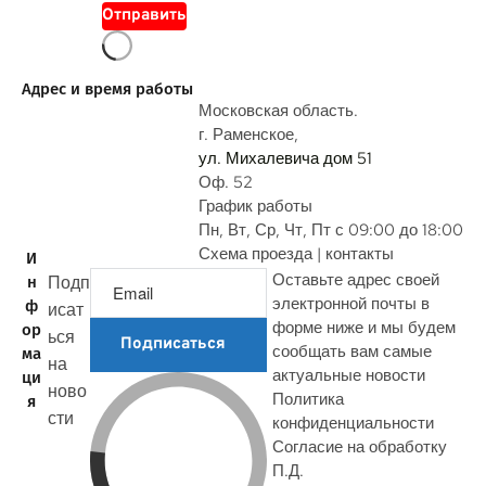
о
Отправить
п
р
о
Адрес и время работы
с
Московская область.
г. Раменское,
ул. Михалевича дом 51
Оф. 52
График работы
Пн, Вт, Ср, Чт, Пт с 09:00 до 18:00
Схема проезда | контакты
И
Оставьте адрес своей
Подп
н
электронной почты в
ф
исат
форме ниже и мы будем
ор
ься
Подписаться
сообщать вам самые
ма
на
актуальные новости
ци
ново
Политика
я
сти
конфиденциальности
Согласие на обработку
П.Д.