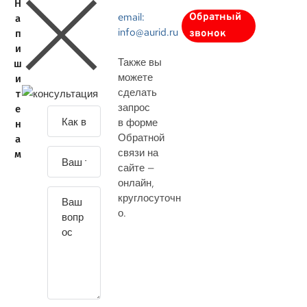
Н
email:
Обратный
а
info@aurid.ru
п
звонок
и
Также вы
ш
можете
и
сделать
т
запрос
е
З
в форме
н
а
Обратной
а
д
связи на
м
а
сайте —
й
онлайн
,
т
круглосуточн
е
о.
с
в
о
й
в