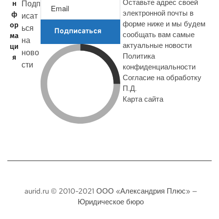
Оставьте адрес своей
Подп
н
электронной почты в
ф
исат
форме ниже и мы будем
ор
ься
Подписаться
сообщать вам самые
ма
на
актуальные новости
ци
ново
Политика
я
сти
конфиденциальности
Согласие на обработку
П.Д.
Карта сайта
aurid.ru © 2010-2021 ООО «Александрия Плюс» —
Юридическое бюро