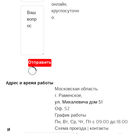
й
онлайн
,
т
круглосуточн
е
о.
с
в
о
й
в
о
Отправить
п
р
о
Адрес и время работы
с
Московская область.
г. Раменское,
ул. Михалевича дом 51
Оф. 52
График работы
Пн, Вт, Ср, Чт, Пт с 09:00 до 18:00
Схема проезда | контакты
И