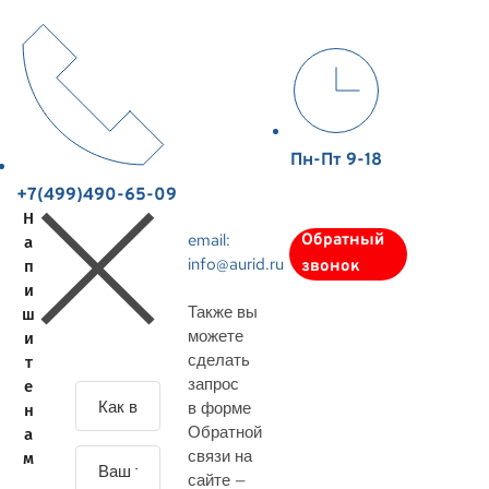
Пн-Пт 9-18
+7(499)490-65-09
Н
email:
Обратный
а
info@aurid.ru
п
звонок
и
Также вы
ш
можете
и
сделать
т
запрос
е
З
в форме
н
а
Обратной
а
д
связи на
м
а
сайте —