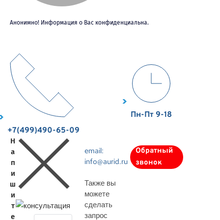
Анонимно! Информация о Вас конфиденциальна.
Пн-Пт 9-18
+7(499)490-65-09
Н
email:
Обратный
а
info@aurid.ru
п
звонок
и
Также вы
ш
можете
и
сделать
т
запрос
е
З