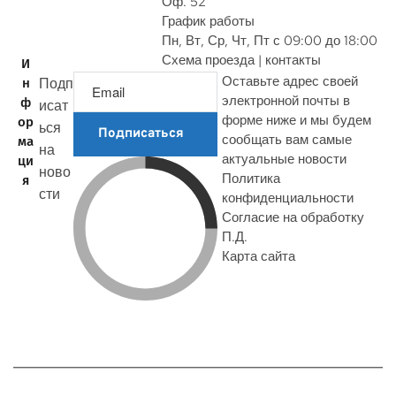
Оф. 52
График работы
Пн, Вт, Ср, Чт, Пт с 09:00 до 18:00
Схема проезда | контакты
И
Оставьте адрес своей
Подп
н
электронной почты в
ф
исат
форме ниже и мы будем
ор
ься
Подписаться
сообщать вам самые
ма
на
актуальные новости
ци
ново
Политика
я
сти
конфиденциальности
Согласие на обработку
П.Д.
Карта сайта