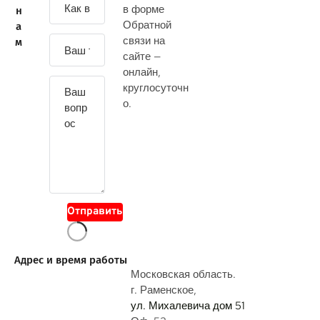
в форме
н
а
Обратной
а
д
связи на
м
а
сайте —
й
онлайн
,
т
круглосуточн
е
о.
с
в
о
й
в
о
Отправить
п
р
о
Адрес и время работы
с
Московская область.
г. Раменское,
ул. Михалевича дом 51