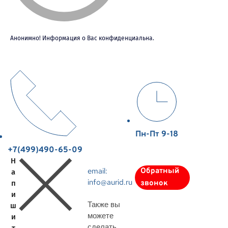
Анонимно! Информация о Вас конфиденциальна.
Пн-Пт 9-18
+7(499)490-65-09
Н
email:
Обратный
а
info@aurid.ru
п
звонок
и
Также вы
ш
можете
и
сделать