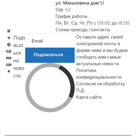
ул. Михалевича дом 51
Оф. 52
График работы
Пн, Вт, Ср, Чт, Пт с 09:00 до 18:00
Схема проезда | контакты
И
Оставьте адрес своей
Подп
н
электронной почты в
ф
исат
форме ниже и мы будем
ор
ься
Подписаться
сообщать вам самые
ма
на
актуальные новости
ци
ново
Политика
я
сти
конфиденциальности
Согласие на обработку
П.Д.
Карта сайта