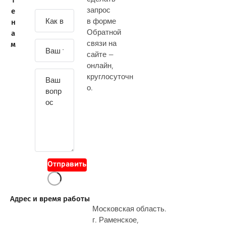
т
запрос
е
З
в форме
н
а
Обратной
а
д
связи на
м
а
сайте —
й
онлайн
,
т
круглосуточн
е
о.
с
в
о
й
в
о
Отправить
п
р
о
Адрес и время работы
с
Московская область.
г. Раменское,