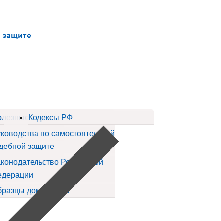
й защите
ов
олезные статьи
Кодексы РФ
ководства по самостоятельной
дебной защите
конодательство Российской
едерации
бразцы документов