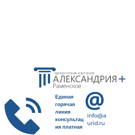
Пн-Пт 9-18
+7(499)490-65-09
Единая
горячая
линия
info@a
консультац
urid.ru
ия платная