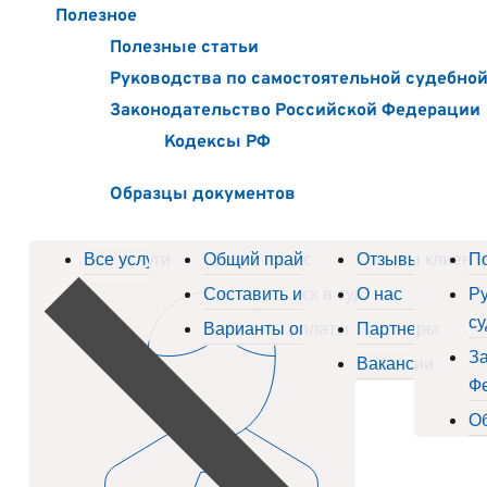
Полезное
Полезные статьи
Руководства по самостоятельной судебно
Законодательство Российской Федерации
Кодексы РФ
Образцы документов
Все услуги
Общий прайс
Отзывы клиент
П
Составить иск в суд
О нас
Ру
су
Варианты оплаты
Партнеры
За
Вакансии
Ф
О