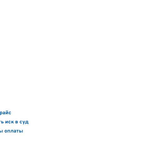
райс
ь иск в суд
ы оплаты