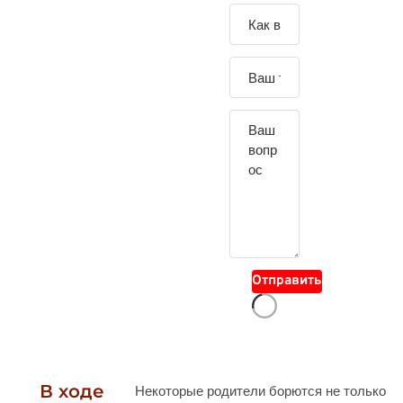
Зада
йте
свой
вопр
ос
Отправить
В ходе
Некоторые родители борются не только