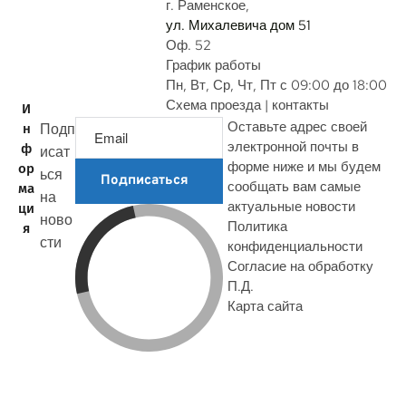
г. Раменское,
ул. Михалевича дом 51
Оф. 52
График работы
Пн, Вт, Ср, Чт, Пт с 09:00 до 18:00
Схема проезда | контакты
И
Оставьте адрес своей
Подп
н
электронной почты в
ф
исат
форме ниже и мы будем
ор
ься
Подписаться
сообщать вам самые
ма
на
актуальные новости
ци
ново
Политика
я
сти
конфиденциальности
Согласие на обработку
П.Д.
Карта сайта