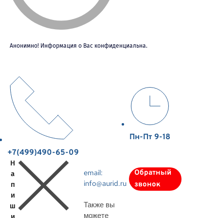
Анонимно! Информация о Вас конфиденциальна.
Пн-Пт 9-18
+7(499)490-65-09
Н
email:
Обратный
а
info@aurid.ru
п
звонок
и
Также вы
ш
можете
и