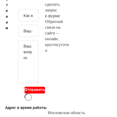
сделать
т
запрос
е
З
в форме
н
а
Обратной
а
д
связи на
м
а
сайте —
й
онлайн
,
т
круглосуточн
е
о.
с
в
о
й
в
о
Отправить
п
р
о
Адрес и время работы
с
Московская область.