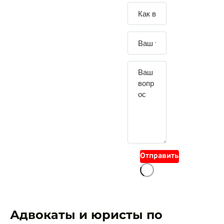
Зада
йте
свой
вопр
ос
Отправить
Адвокаты и юристы по