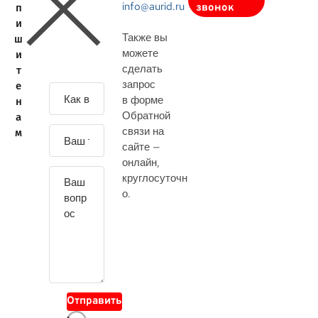
info@aurid.ru
п
звонок
и
Также вы
ш
можете
и
сделать
т
запрос
е
З
в форме
н
а
Обратной
а
д
связи на
м
а
сайте —
й
онлайн
,
т
круглосуточн
е
о.
с
в
о
й
в
о
Отправить
п