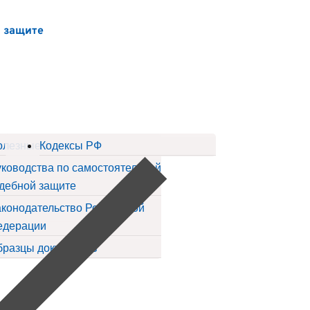
й защите
ов
олезные статьи
Кодексы РФ
ководства по самостоятельной
дебной защите
конодательство Российской
едерации
бразцы документов