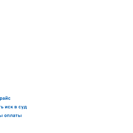
райс
ь иск в суд
ы оплаты