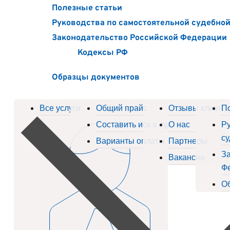
Полезные статьи
Руководства по самостоятельной судебно
Законодательство Российской Федерации
Кодексы РФ
Образцы документов
Все услуги
Общий прайс
Отзывы клиент
П
Составить иск в суд
О нас
Ру
су
Варианты оплаты
Партнеры
За
Вакансии
Ф
О