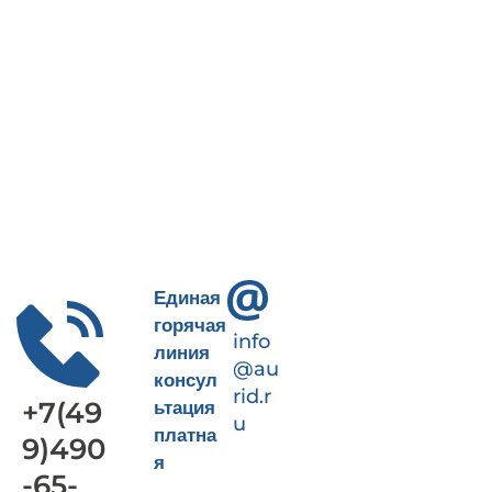
Пн-Пт 9-18
+7(499)490-65-09
Единая
горячая
info
линия
@au
консул
rid.r
+7(49
ьтация
u
платна
9)490
я
-65-