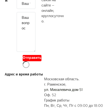
связи на
м
а
сайте —
й
онлайн
,
т
круглосуточн
е
о.
с
в
о
й
в
о
Отправить
п
р
о
Адрес и время работы
с
Московская область.
г. Раменское,
ул. Михалевича дом 51
Оф. 52
График работы
Пн, Вт, Ср, Чт, Пт с 09:00 до 18:00