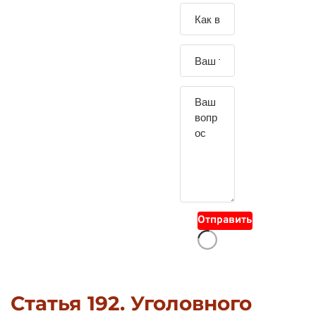
Зада
йте
свой
вопр
ос
Отправить
Статья 192. Уголовного