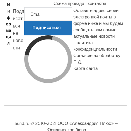
Схема проезда | контакты
И
Оставьте адрес своей
Подп
н
электронной почты в
ф
исат
форме ниже и мы будем
ор
ься
Подписаться
сообщать вам самые
ма
на
актуальные новости
ци
ново
Политика
я
сти
конфиденциальности
Согласие на обработку
П.Д.
Карта сайта
aurid.ru © 2010-2021 ООО «Александрия Плюс» —
Юридическое бюро