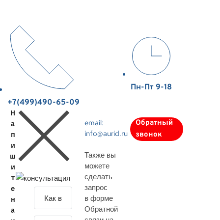
Пн-Пт 9-18
+7(499)490-65-09
Н
email:
Обратный
а
info@aurid.ru
п
звонок
и
Также вы
ш
можете
и
сделать
т
запрос
е
З
в форме
н
а
Обратной
а
д